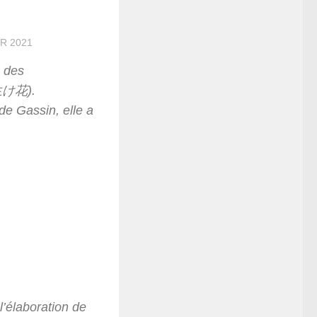
ER 2021
e des
 (生け花).
 de Gassin, elle a
l’élaboration de