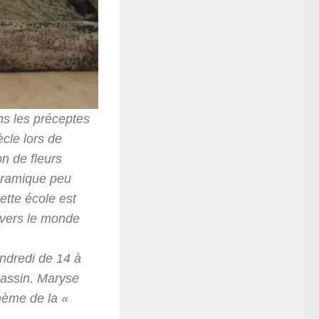
ns les préceptes
ècle lors de
on de fleurs
céramique peu
tte école est
avers le monde
endredi de 14 à
Gassin. Maryse
hème de la «