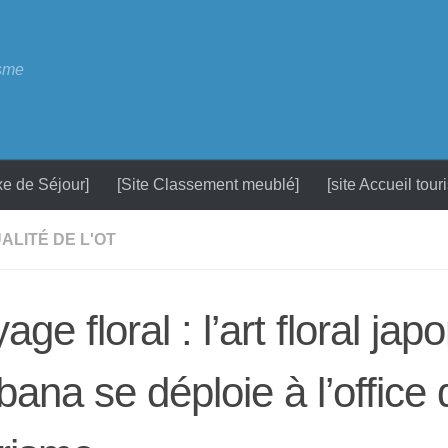
isme
xe de Séjour]
[Site Classement meublé]
[site Accueil tour
ALITÉ DE L'OT
age floral : l’art floral jap
bana se déploie à l’office 