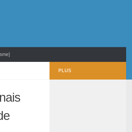
isme]
PLUS
onais
de