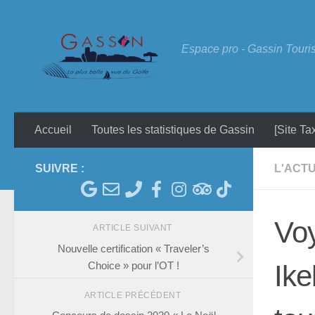
Skip to content
Espace pro - Gassin Tour
Accueil
Toutes les statistiques de Gassin
[Site Ta
SUIVRE :
L'ACTU
Voy
ARTICLE SUIVANT
Nouvelle certification « Traveler’s
Choice » pour l’OT !
Ike
ARTICLE PRÉCÉDENT