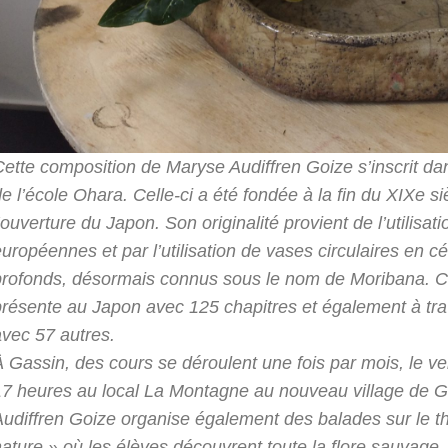
Cette composition de Maryse Audiffren Goize s’inscrit da
e l’école Ohara. Celle-ci a été fondée à la fin du XIXe si
’ouverture du Japon. Son originalité provient de l’utilisati
uropéennes et par l’utilisation de vases circulaires en 
profonds, désormais connus sous le nom de Moribana. Ce
présente au Japon avec 125 chapitres et également à tr
avec 57 autres.
À Gassin, des cours se déroulent une fois par mois, le v
17 heures au local La Montagne au nouveau village de 
Audiffren Goize organise également des balades sur le t
ature » où les élèves découvrent toute la flore sauvage.