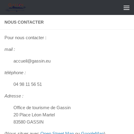
Skip to content
NOUS CONTACTER
Pour nous contacter :
mail :
accueil@gassin.eu
téléphone :
04 98 11 56 51
Adresse :
Office de tourisme de Gassin
20 Place Léon Martel
83580 GASSIN
(Nous situer avec
Open Street Map
ou
GoogleMap
)