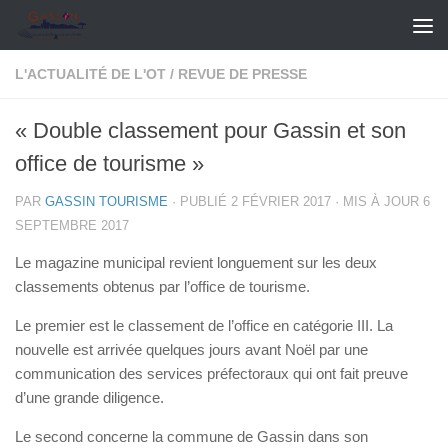
Skip to content
L'ACTUALITÉ DE L'OT
/
REVUE DE PRESSE
« Double classement pour Gassin et son
office de tourisme »
PAR
GASSIN TOURISME
· PUBLIÉ
2 FÉVRIER 2017
· MIS À JOUR
6
SEPTEMBRE 2017
Le magazine municipal revient longuement sur les deux
classements obtenus par l’office de tourisme.
Le premier est le classement de l’office en catégorie III. La
nouvelle est arrivée quelques jours avant Noël par une
communication des services préfectoraux qui ont fait preuve
d’une grande diligence.
Le second concerne la commune de Gassin dans son